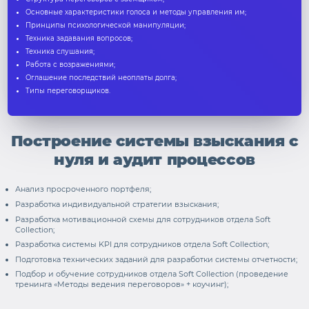
Основные характеристики голоса и методы управления им;
Принципы психологической манипуляции;
Техника задавания вопросов;
Техника слушания;
Работа с возражениями;
Оглашение последствий неоплаты долга;
Типы переговорщиков.
Построение системы взыскания с
нуля и аудит процессов
Анализ просроченного портфеля;
Разработка индивидуальной стратегии взыскания;
Разработка мотивационной схемы для сотрудников отдела Soft
Collection;
Разработка системы KPI для сотрудников отдела Soft Collection;
Подготовка технических заданий для разработки системы отчетности;
Подбор и обучение сотрудников отдела Soft Collection (проведение
тренинга «Методы ведения переговоров» + коучинг);