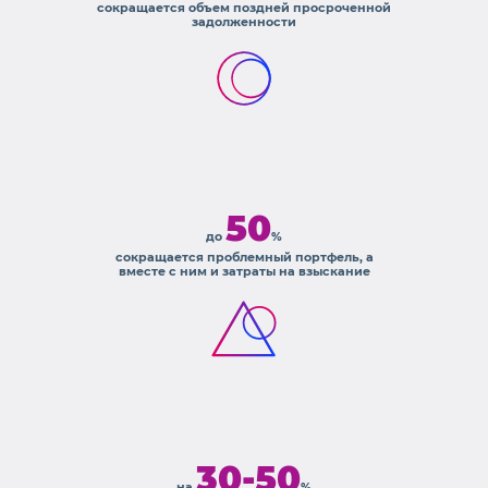
сокращается объем поздней просроченной
задолженности
50
до
%
сокращается проблемный портфель, а
вместе с ним и затраты на взыскание
30-50
на
%