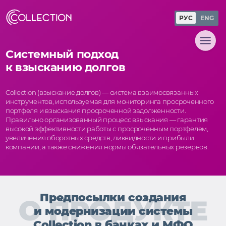
Skip
to
РУС
ENG
content
Системный подход
к взысканию долгов
Collection (взыскание долгов) — система взаимосвязанных
инструментов, используемая для мониторинга просроченного
портфеля и взыскания просроченной задолженности.
Правильно организованный процесс взыскания — гарантия
высокой эффективности работы с просроченным портфелем,
увеличения оборотных средств, ликвидности и прибыли
компании, а также снижения нормы обязательных резервов.
Предпосылки создания
О ПРОДУКТЕ
и модернизации системы
Collection в банках и МФО