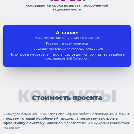
сокращаются сроки возврата просроченной
задолженности
А также:
Нивелирование репутационных рисков
Рост лояльности клиентов
Снижение претензий со стороны должников
Использование современных стандартов для контроля качества работы
сотрудников Soft Collection.
КОНТАКТЫ
Стоимость проекта
У каждого банка или МФО своя специфика работы с должниками.
Мы не
продаем готовый коробочный продукт, а помогаем выстроить
эффективную систему Collection
в соответствии с нуждами конкретной
компании.